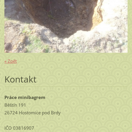
« Zpět
Kontakt
Práce minibagrem
Běštín 191
26724 Hostomice pod Brdy
IČO 03816907