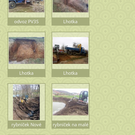
odvoz PV3S
Lhotka
Lhotka
Lhotka
rybníček Nové
rybníček na malé
Dvory
farmě