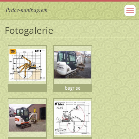
Práce-minibagrem
Fotogalerie
bagr se
zataženými pásy