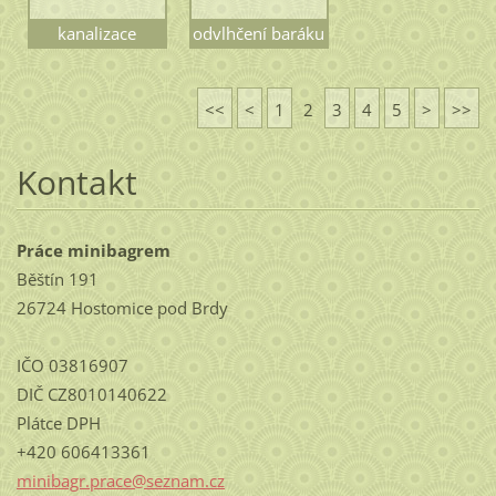
kanalizace
odvlhčení baráku
<<
<
1
2
3
4
5
>
>>
Kontakt
Práce minibagrem
Běštín 191
26724 Hostomice pod Brdy
IČO 03816907
DIČ CZ8010140622
Plátce DPH
+420 606413361
minibagr
.prace@s
eznam.cz