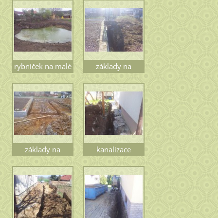
rybníček na malé
základy na
farmě
pergolu
základy na
kanalizace
pergolu