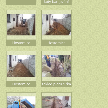
kóty bargování
Hostomice
Hostomice
15.2.2015 před
15.2.2015 výkop
výkopem
vody a elektřiny
Hostomice
základ plotu šířka
15.2.2015
40 cm
úprava terénu po
výkopu